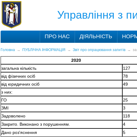
Управління з 
ПРО НАС
ДІЯЛЬНІСТЬ
НОРМ
Головна
→
ПУБЛІЧНА ІНФОРМАЦІЯ
→
Звіт про опрацювання запитів
→
за
2020
загальна кількість
127
від фізичних осіб
78
від юридичних осіб
49
з них:
ГО
25
ЗМІ
3
Задоволено
118
Закрито. Виконано з порушенням.
4
Дано роз'яснення
5