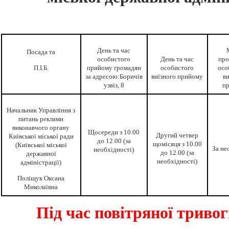
День та час
Посада та
особистого
День та час
про
П.І.Б.
прийому громадян
особистого
осо
за адресою:Боричів
виїзного прийому
ви
узвіз, 8
п
Начальник Управління з
питань реклами
виконавчого органу
Щосереди з 10.00
Другий четвер
Київської міської ради
до 12.00 (за
щомісяця з 10.00
(Київської міської
За не
необхідності)
до 12.00 (за
державної
необхідності)
адміністрації)
Поліщук Оксана
Миколаївна
Під час повітряної триво