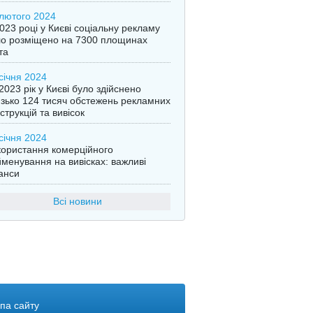
лютого 2024
023 році у Києві соціальну рекламу
ло розміщено на 7300 площинах
та
січня 2024
2023 рік у Києві було здійснено
зько 124 тисяч обстежень рекламних
струкцій та вивісок
січня 2024
ористання комерційного
менування на вивісках: важливі
анси
Всі новини
па сайту