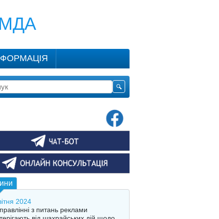
КМДА
НФОРМАЦІЯ
ини
вітня 2024
правлінні з питань реклами
терігають від шахрайських дій щодо