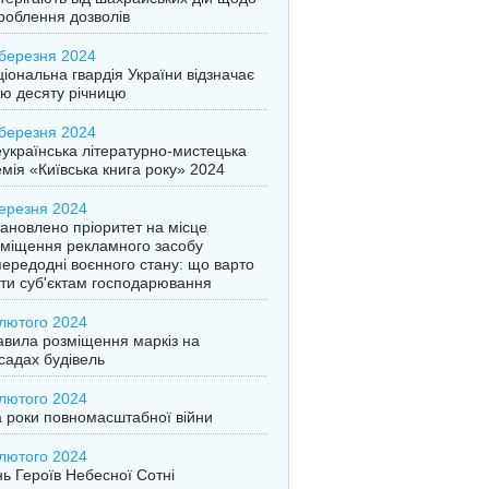
роблення дозволів
березня 2024
іональна гвардія України відзначає
ю десяту річницю
березня 2024
українська літературно-мистецька
мія «Київська книга року» 2024
ерезня 2024
ановлено пріоритет на місце
міщення рекламного засобу
ередодні воєнного стану: що варто
ти суб'єктам господарювання
лютого 2024
вила розміщення маркіз на
адах будівель
лютого 2024
 роки повномасштабної війни
лютого 2024
ь Героїв Небесної Сотні