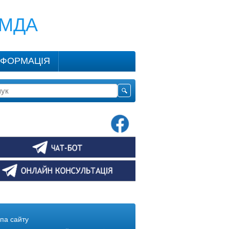
КМДА
НФОРМАЦІЯ
па сайту