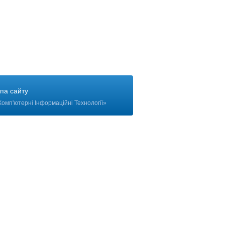
па сайту
Комп'ютерні Інформаційні Технології
»