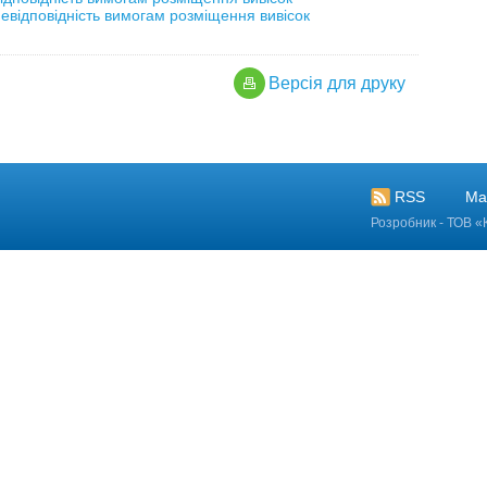
евідповідність вимогам розміщення вивісок
Версiя для друку
RSS
Ма
Розробник - ТОВ «