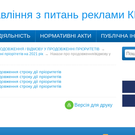
вління з питань реклами 
ДІЯЛЬНІСТЬ
НОРМАТИВНІ АКТИ
ПУБЛІЧНА І
ОДОВЖЕННЯ / ВІДМОВУ У ПРОДОВЖЕННІ ПРІОРИТЕТІВ
→
 пріорітетів на 2021 рік
→
Накази про продовження/відмову у
овження строку дії пріоритетів
овження строку дії пріоритетів
овження строку дії пріоритетів
овження строку дії пріоритетів
Версiя для друку