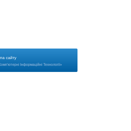
па сайту
Комп'ютерні Інформаційні Технології
»